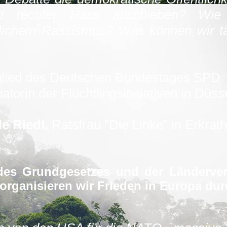
nd rechter Hass abschieben? Wie 
täglichem Rassismus? Was können wir t
glied des Deutschen Bundestages SPD
atorin der Flüchtlingsinitiativen in Düss
e Riedl,
Ratsfrau "Die Linke" in Erkrath
des Grundgesetzes und der Länderver
 organisieren wir Frieden in Europa du