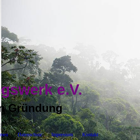
ungswerk e.V.
in Grün
dung
emen
Datenschutz
Impressum
Kontakt