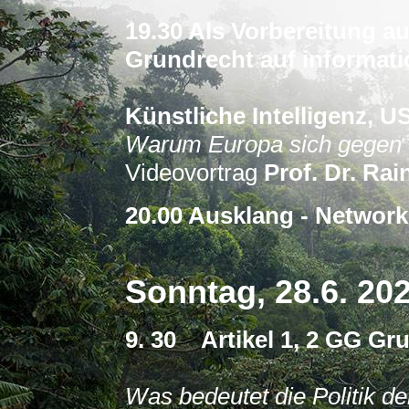
19.30 Als Vorbereitung au
Grundrecht auf informat
Künstliche Intelligenz, 
Warum Europa sich gegen 
Videovortrag
Prof. Dr. Ra
20.00 Ausklang - Network
Sonntag, 28.6. 20
9. 30 Artikel 1, 2 GG Gr
Was bedeutet die Politik d