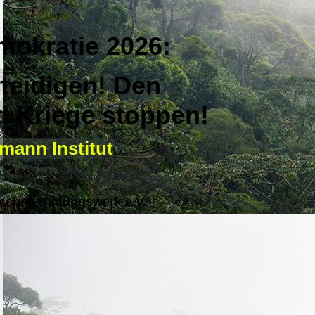
mokratie 2026:
teidigen! Den
 Kriege stoppen!
mann Institut
schen Bildungswerk e.V.