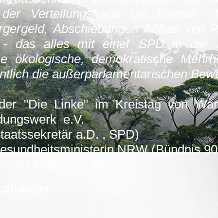
r Verteilungsfrage bei Renten. "Lifs
ürgergeld, Abschiebungen Abbau von P
 - das alles mit einer SPD in der B
e ökologische, demokratische Mehrhe
entlich die außerparlamentarischen Be
der "Die Linke" im Kreistag von War
ldungswerk e.V.
Staatssekretär a.D. , SPD)
esundheitsministerin NRW (Bündnis 90
 von fridays for future
Lohmeier