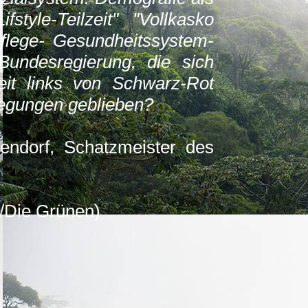
tyle-Teilzeit" "Vollkasko
flege- Gesundheitssystem-
undesregierung, die sich
it links von Schwarz-Rot
wegungen geblieben?
endorf, Schatzmeister des
/Die Grünen)