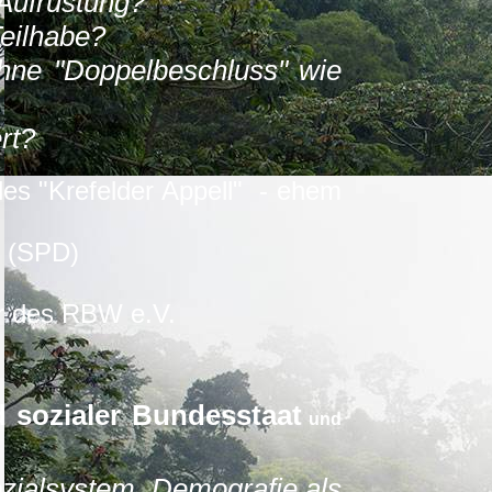
Aufrüstung?
eilhabe?
hne "Doppelbeschluss" wie
rt?
des "Krefelder Appell" -
ehem
W (SPD)
r des RBW e.V.
d sozialer Bundesstaat
und
ialsystem. Demografie als