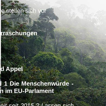
e stellen sich vor
erraschungen
d Appel
kel 1 Die Menschenwürde -
n im EU-Parlament
eit seit 2015 ? Lassen sich