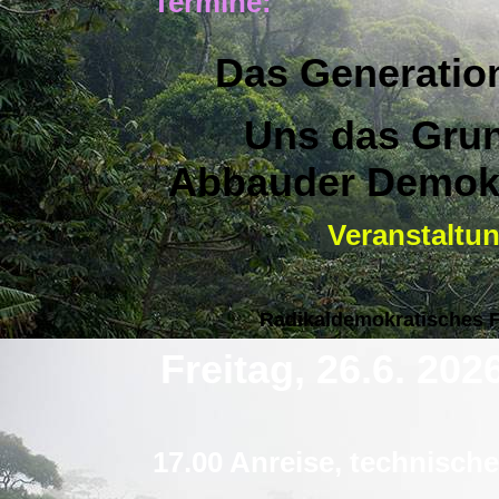
Termine:
Das Generation
Uns das Grun
Abbauder Demokr
Veranstaltun
Radikaldemokratisches 
Freitag, 26.6. 202
17.00 Anreise, technisch