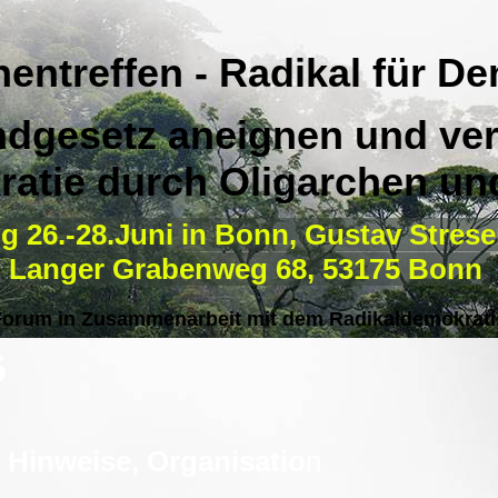
entreffen - Radikal für De
dgesetz aneignen und ver
atie durch Oligarchen und
g 26.-28.Juni in Bonn, Gustav Strese
Langer Grabenweg 68, 53175 Bonn
Forum in Zusammenarbeit mit dem Radikaldemokrati
6
e Hinweise, Organisatio
n