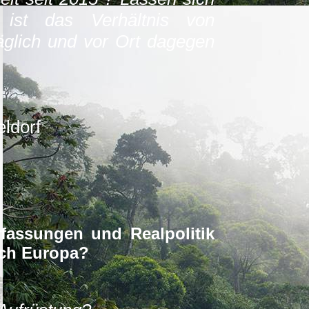
ist das Verhältnis von
äglich und vor Ort dagegen
eldorf
fassungen und Realpolitik
rch Europa?