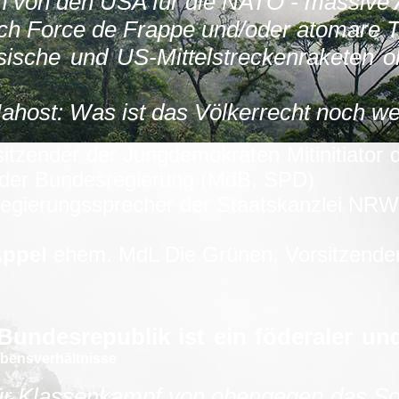
 von den USA für die NATO - massive 
rch Force de Frappe und/oder atomare T
sische und US-Mittelstreckenraketen o
Nahost: Was ist das Völkerrecht noch we
itzender der Jungdemokraten Mitinitiator 
 der Bundesregierung (MdB, SPD)
gierungssprecher der Staatskanzlei NR
Appel
ehem. MdL Die Grünen, Vorsitzende
 Bundesrepublik ist ein föderaler un
Lebensverhältnisse
ür Klassenkampf von obengegen das Soz