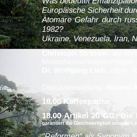
Was bedeutet Emanzipation
Europäische Sicherheit du
Atomare Gefahr durch rus
1982?
Ukraine, Venezuela, Iran, 
Christoph Strässer
,
als Vors
Menschenrechtsbeauftragter
Dr. Wolfgang Lieb,
ehem. Re
Diskussionsleitung:
Roland 
16.00 Kaffeepause
18.00 Artikel 20 GG: Die
garantiert die Gleichwertigkeit sozialer 
"Reformen" als Synonym f