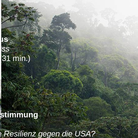
,
mus
uss
(31 min.)
bestimmung
ie Resilienz gegen die USA?