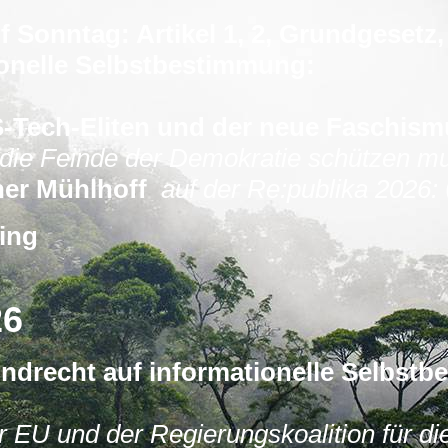
f Sonntag: Artikel 1, 2, Grundgesetz
ionelle Selbstbestimmung:
US-Tech-Eliten und der neue Faschis
die Feinde der Demokratie schützen m
iner Mühlhoff
auf der Re:publika 2026:
ing
26
undrecht auf informationelle Selbst
er EU und der Regierungskoalition für d