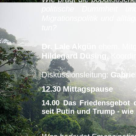
politische Dummheit u
Migrationspolitik und all
tun?
Dr. Lale Akgün
ehem. Mit
Hildegard Düsing,
Koordin
Diskussionsleitung:
Gabriel
12.30 Mittagspause
14.00 Das Friedensgebot 
seit Putin und Trump - wie