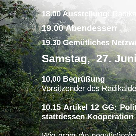
18.00 Ausstellung:
Radika
19.00 Abendessen
19.30 Gemütliches Netzw
Samstag, 27. Jun
10,00 Begrüßung
Vorsitzender des Radikald
10.15 Artikel 12 GG: Pol
stattdessen Kooperation
Wie prägt die populistisch