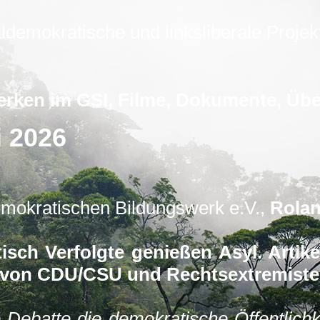
ldemokratische und linksliberale Projekt
erken im GSI, Filme, Dokumente, Üb
i 2026
emokratischen Bildungswerk e.V.,
Rolan
itisch Verfolgte genießen Asyl. Arti
 von CDU/CSU und Rechtsextremiste
e Debatte die demokratische Öffentlichk