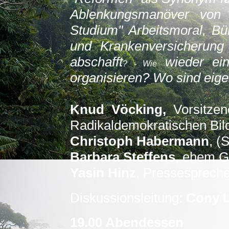
Ablenkungsmanöver von de
Studium" Arbeitsmoral, B
und Krankenversicherung
absch
af
ft
wieder ein
? - Wie
organisieren? Wo sind eig
Knud Vöcking,
Vorsitzen
Radikaldemokratischen Bi
Christoph Habermann
, (
Barbara Steffens
, ehem G
Yasin Hinz
, Pressesprecher
Diskussionsleitung:
Cony 
19.00 Abendessen