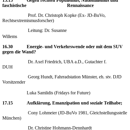
15.15 Gegen rechten Populismus, Nationalismus und
faschistische Rennaissance
Prof. Dr. Christoph Kopke (Ex- JD-BuVo,
Rechtsextremismusforscher)
Leitung: Dr. Susanne
Willems
16.30 Energie- und Verkehrswende oder mit dem SUV
gegen die Wand?
Dr. Axel Friedrich, UBA a.D., Gutachter f.
DUH
Georg Hundt, Fahrradstation Münster, eh. stv. DJD
Vorsitzender
Luka Samlidis (Fridays for Future)
17.15 Aufklärung, Emanzipation und soziale Teilhabe;
Cony Lohmeier (JD-BuVo 1981, Gleichstellungsstelle
München)
Dr. Christine Hohmann-Dennhardt